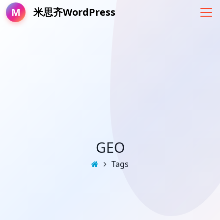
M
米思齐WordPress
GEO
Tags